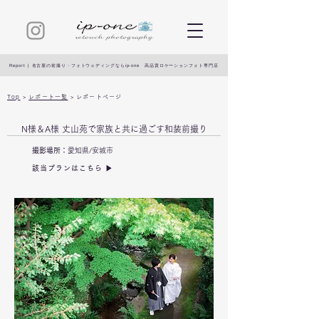
Report | 名古屋の前撮り・フォトウェディングならip-one 高品質ロケーションフォト専門店
Top
>
レポート一覧
> レポートページ
N様＆A様 丈山苑で家族と共に過ごす和装前撮り
撮影場所：
愛知県/安城市
該当プランはこちら ▶︎