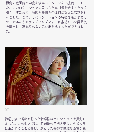
縁側と庭園内の中庭を活かしたシーンをご提案しまし
た。このロケーションの美しさと雰囲気を余すことなく
引き出すために、庭園と縁側を全体的に捉えた撮影を行
いました。このようにロケーションの特徴を活かすこと
で、おふたりのウェディングフォトに素晴らしい雰囲気
を演出し、忘れられない思い出を残すことができまし
た。
02.
綿帽子姿で番傘を持った新婦様のソロショットを撮影し
ました。この撮影では、新婦様の品格と美しさを最大限
に生かすことを心掛け、凛とした姿勢や優雅な表情が際