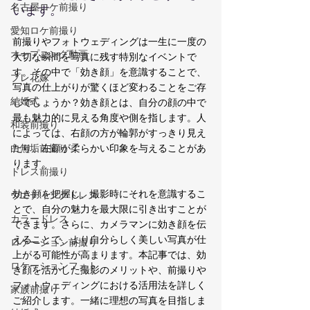
名古屋ロケ前撮り
います。
愛知ロケ前撮り
前撮りやフォトウェディングは一生に一度の
オープニング動画
大切な瞬間を写真に残す特別なイベントで
す。その中で「効き顔」を意識することで、
プレ花嫁
写真の仕上がりが驚くほど変わることをご存
結婚式
じでしょうか？効き顔とは、自分の顔の中で
最も魅力的に見える角度や側を指します。人
和装前撮り
によっては、右顔の方が輪郭がすっきり見え
白無垢前撮り
たり、左顔が柔らかい印象を与えることがあ
ります。
ドレス前撮り
効き顔を把握し、撮影時にそれを意識するこ
ウエディングドレス
とで、自分の魅力を最大限に引き出すことが
カラードレス
できます。さらに、カメラマンに効き顔を伝
えることで、より自分らしく美しい写真が仕
ロケーション前撮り
上がる可能性が高まります。本記事では、効
ロケーションフォト
き顔を活かした撮影のメリットや、前撮りや
フォトウェディングにおける活用法を詳しく
家族前撮り
ご紹介します。一緒に理想の写真を目指しま