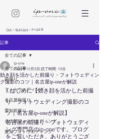
Top
>
Blog top
>
Blog記事
記事
全ての記事
ip-one
全ての記事
2024年12月3日
読了時間: 10分
効き顔を活かした前撮り・フォトウェディン
前撮り
グ撮影のコツ｜名古屋ip-oneが解説
フォトウエディング
1.はじめに【効き顔を活かした前撮
名古屋前撮り
り・フォトウェディング撮影のコ
愛知前撮り
ツ｜名古屋ip-oneが解説】
名古屋フォトウエディング
名古屋の前撮り・フォトウェディ
ング専門店のip-oneです。ブログ
愛知フォトウエディング
をご覧いただき、ありがとうござ