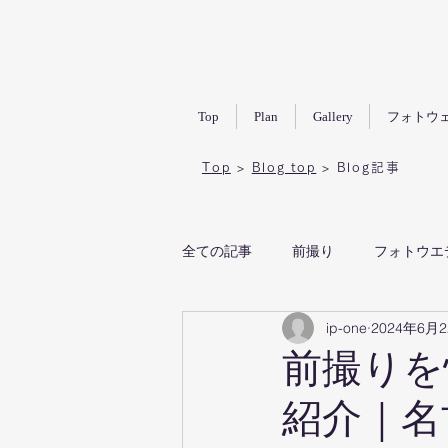
Top
Plan
Gallery
フォトウ
Top
>
Blog top
>
Blog記事
全ての記事
前撮り
フォトウエ
ip-one
2024年6月
愛知フォトウエディング
名古
前撮りを
紹介｜名
和装前撮り
白無垢前撮り