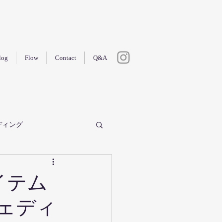
log
Flow
Contact
Q&A
ディング
花嫁
結婚式
イテム
ェディ
ケーション前撮り