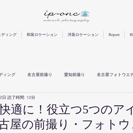
ェディング
和装ロケーション
洋装ロケーション
Report
B
ディング
名古屋前撮り
愛知前撮り
名古屋フォトウエ
22日
読了時間: 12分
屋ロケ前撮り
愛知ロケ前撮り
オープニング動画
プレ
快適に！役立つ5つのア
古屋の前撮り・フォトウ
ドレス前撮り
ウエディングドレス
カラードレス
ロ