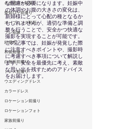
な配慮が必要になります。妊娠中
名古屋ロケ前撮り
の体調やお腹の大きさの変化は、
愛知ロケ前撮り
新婦様にとって心配の種となるか
もしれませんが、適切な準備と調
オープニング動画
整を行うことで、安全かつ快適な
プレ花嫁
撮影を実現することが可能です。
結婚式
この記事では、妊娠が発覚した際
に注意すべきポイントや、撮影時
和装前撮り
に考慮すべき事項について解説し
白無垢前撮り
ます。安全を最優先に考え、素敵
な思い出を残すためのアドバイス
ドレス前撮り
をお届けします。
ウエディングドレス
カラードレス
ロケーション前撮り
ロケーションフォト
家族前撮り