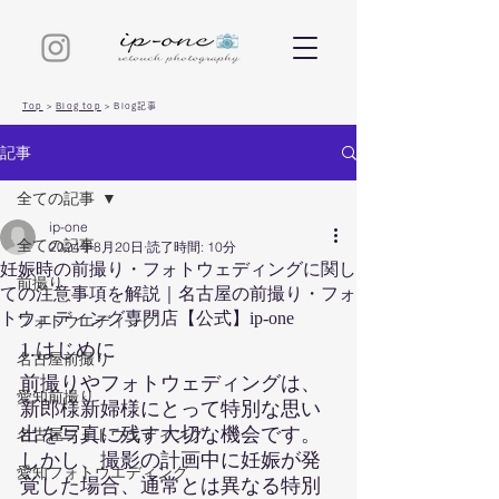
Top
>
Blog top
>
Blog記事
記事
全ての記事
ip-one
全ての記事
2024年8月20日
読了時間: 10分
妊娠時の前撮り・フォトウェディングに関し
前撮り
ての注意事項を解説｜名古屋の前撮り・フォ
トウェディング専門店【公式】ip-one
フォトウエディング
1.はじめに
名古屋前撮り
前撮りやフォトウェディングは、
愛知前撮り
新郎様新婦様にとって特別な思い
出を写真に残す大切な機会です。
名古屋フォトウエディング
しかし、撮影の計画中に妊娠が発
愛知フォトウエディング
覚した場合、通常とは異なる特別