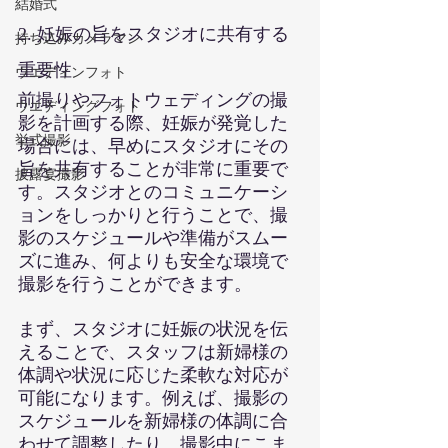
結婚式
2. 妊娠の旨をスタジオに共有する
持ち込みカメラマン
重要性
ウエディンフォト
前撮りやフォトウェディングの撮
ウエディングフォト
影を計画する際、妊娠が発覚した
挙式撮影
場合には、早めにスタジオにその
旨を共有することが非常に重要で
披露宴撮影
す。スタジオとのコミュニケーシ
ョンをしっかりと行うことで、撮
影のスケジュールや準備がスムー
ズに進み、何よりも安全な環境で
撮影を行うことができます。
まず、スタジオに妊娠の状況を伝
えることで、スタッフは新婦様の
体調や状況に応じた柔軟な対応が
可能になります。例えば、撮影の
スケジュールを新婦様の体調に合
わせて調整したり、撮影中にこま